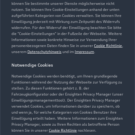
55743 Idar-Oberstein
können Sie bestimmte unserer Dienste möglicherweise nicht
nutzen. Sie können Ihre Cookie-Einstellungen anhand der unten
aufgeführten Kategorien von Cookies verwalten. Sie können Ihre
06784 983870
Einwilligung jederzeit mit Wirkung zum Zeitpunkt des Widerrufs
widerrufen. Für den Widerruf der Einwilligung beachten Sie bitte
info@autohaus-nahetal.de
die "Cookie-Einstellungen" in der Fußzeile der Webseite. Weitere
Informationen sowie konkrete Hinweise zur Verwendung Ihrer
personenbezogenen Daten finden Sie in unserer
Cookie Richtlinie
,
Kontaktdaten herunterladen
unserem
Datenschutzhinweis
und im
Impressum
.
Notwendige Cookies
Öffnungszeiten
Notwendige Cookies werden benötigt, um Ihnen grundlegende
Funktionen während der Nutzung der Webseite zur Verfügung zu
stellen. Zu diesen Funktionen gehört z. B. der
Fahrzeugkonfigurator oder der Ensighten Privacy Manager (unser
Verkauf
Einwilligungsmanagementtool). Der Ensighten Privacy Manager
Geöffnet bis
18:00
verwendet Cookies, um Informationen darüber zu speichern, ob
und wenn ja, für welche Kategorien von Cookies Benutzer ihre
Einwilligung erteilt haben. Weitere Informationen zum Ensighten
Service
Privacy Manager, sowie zu Ihren Rechten als betroffene Person
Geöffnet bis
18:00
können Sie in unserer
Cookie Richtlinie
nachlesen.