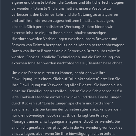
eigene und Dienste Dritter, die Cookies und ähnliche Technologien
verwenden ("Dienste"), die uns helfen, unsere Website zu
Autohaus Nahetal GmbH &
verbessern, den Datenverkehr und die Nutzung zu analysieren
und auf Ihre Interessen zugeschnittene Inhalte anzuzeigen,
Co.KG Idar-Oberstein
einschließlich personalisierter Werbung. Zudem binden wir
externe Inhalte ein, um Ihnen diese Inhalte anzuzeigen.
Autoverkauf
Servicepartner
e-tron
Hierdurch werden Verbindungen zwischen Ihrem Browser und
Servern von Dritten hergestellt und es können personenbezogene
Daten von Ihrem Browser an die Server von Dritten übermittelt
werden. Cookies, ähnliche Technologien und die Einbindung von
externen Inhalten werden nachfolgend als „Dienste“ bezeichnet.
Um diese Dienste nutzen zu können, benötigen wir Ihre
Einwilligung. Mit einem Klick auf "Alle akzeptieren" erteilen Sie
Ihre Einwilligung zur Verwendung aller Dienste. Sie können auch
einzelne Einwilligungen erteilen, indem Sie die Schieberegler für
jede Cookie-Kategorie einzeln anklicken und diese Einstellungen
durch Klicken auf "Einstellungen speichern und fortfahren"
speichern. Falls Sie keinen der Schieberegler anklicken, werden
nur die notwendigen Cookies (z. B. der Ensighten Privacy
Manager, unser Einwilligungsmanagementtool) verwendet. Sie
sind nicht gesetzlich verpflichtet, in die Verwendung von Cookies
Käseicher Weg 4
einzuwilligen, aber wenn Sie Ihre Einwilligung nicht erteilen,